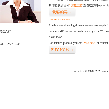
具体交易流程可
“点击这里”
查看或咨询support@
我要购买
>>
Process Overview:
4.cn is a world leading domain escrow service plat
million RMB transaction volume every year. We promi
联系我们
5 workdays.
For detailed process, you can
“visit here”
or contact
QQ：2726103981
BUY NOW
>>
Copyright © 1998 -2025 www.